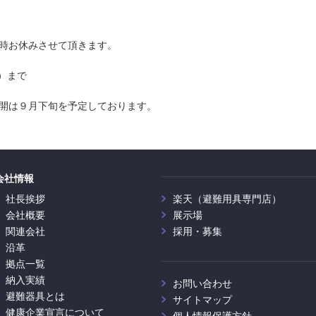
時お休みさせて頂きます。
水）まで
開は９月下旬を予定しております。
会社情報
社長挨拶
楽天（避難用具専門店）
会社概要
展示場
関連会社
採用・募集
沿革
拠点一覧
納入実績
お問い合わせ
避難器具とは
サイトマップ
健康企業宣言について