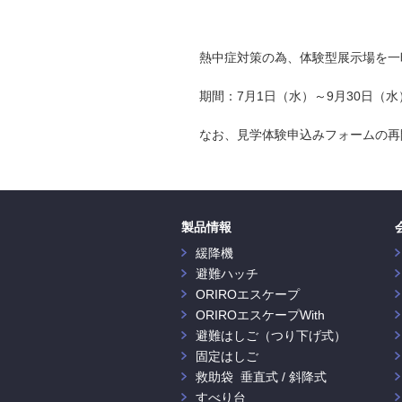
熱中症対策の為、体験型展示場を一
期間：7月1日（水）～9月30日（
なお、見学体験申込みフォームの再
製品情報
緩降機
避難ハッチ
ORIROエスケープ
ORIROエスケープWith
避難はしご（つり下げ式）
固定はしご
救助袋 垂直式 / 斜降式
すべり台