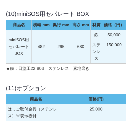
(10)miniSOS用セパレート BOX
商品名
横幅 mm
奥行 mm
高さ mm
材質
価格（円）
鉄
50,000
miniSOS用
ステ
150,000
セパレート
482
295
680
ンレ
BOX
ス
★鉄：日塗工22-80B ステンレス：素地磨き
(11)オプション
商品名
価格(円)
はしご取付金具（ステンレ
25,000
ス）※表示板付