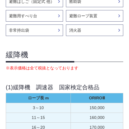
避難はしご（固定式 他）
救助袋
避難用すべり台
避難ロープ装置
非常持出袋
消火器
緩降機
※表示価格は全て税抜となっております
(1)緩降機 調速器 国家検定合格品
ロープ長 m
ORIROⅢ
3～10
150,000
11～15
160,000
16～20
170,000