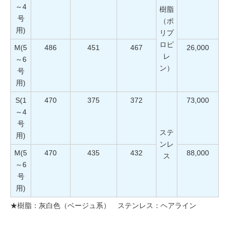
～4
樹脂
号
（ポ
用)
リプ
ロピ
M(5
486
451
467
26,000
レ
～6
ン）
号
用)
S(1
470
375
372
73,000
～4
号
ステ
用)
ンレ
M(5
470
435
432
88,000
ス
～6
号
用)
★樹脂：灰白色（ベージュ系） ステンレス：ヘアライン