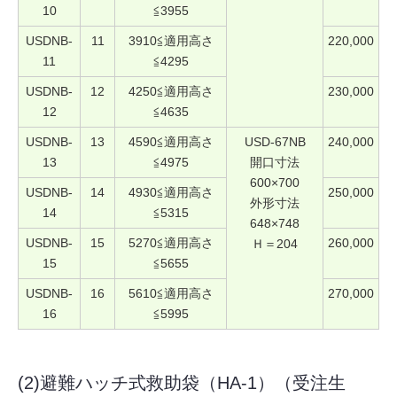
10
≦3955
USDNB-
11
3910≦適用高さ
220,000
11
≦4295
USDNB-
12
4250≦適用高さ
230,000
12
≦4635
USDNB-
13
4590≦適用高さ
USD-67NB
240,000
13
≦4975
開口寸法
600×700
USDNB-
14
4930≦適用高さ
250,000
外形寸法
14
≦5315
648×748
USDNB-
15
5270≦適用高さ
260,000
Ｈ＝204
15
≦5655
USDNB-
16
5610≦適用高さ
270,000
16
≦5995
(2)避難ハッチ式救助袋（HA-1）（受注生