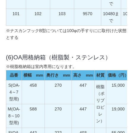
で
101
102
103
9570
10480ま
106
で
※ナスカンフックB型については100φの手すりにに取付けた状態
とする
(6)OA用格納箱（樹脂製・ステンレス）
※樹脂格納箱は室内専用になります。
品番
横幅 mm
奥行き mm
高さ mm
材質
価格（円）
S(OA-
458
270
447
15,000
樹脂
4～7
（ポ
型用)
リプ
ロピ
M(OA-
588
270
447
19,000
レ
8～10
ン）
型用)
S(OA-
442
222
403
55,000