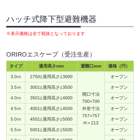
ハッチ式降下型避難機器
※表示価格は全て税抜となっております
ORIROエスケープ（受注生産）
タイプ
適用高さmm
避難口mm
価格（円）
3.0ｍ
2750≦適用高さ≦3000
オープン
3.5ｍ
3001≦適用高さ≦3500
オープン
開口寸法
4.0ｍ
3501≦適用高さ≦4000
オープン
700×700
4.5ｍ
4001≦適用高さ≦4500
外形寸法
オープン
757×757
5.0ｍ
4501≦適用高さ≦5000
オープン
H＝213
5.5ｍ
5001≦適用高さ≦5500
オープン