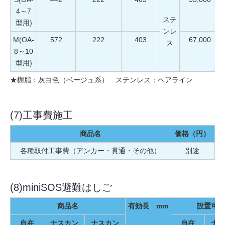
4～7
ステ
型用)
ンレ
M(OA-
572
222
403
67,000
ス
8～10
型用)
★樹脂：灰白色（ベージュ系） ステンレス：ヘアライン
(7)工事費施工
商品名
価格（円）
各種取付工事費（アンカー・貫通・その他）
別途
(8)miniSOS避難はしご
商品名
有効長 mm
設置可能
自在
ナスカン
ナスカン
自在
ナス