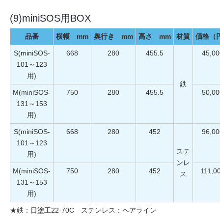
(9)miniSOS用BOX
品番
横幅 mm
奥行き mm
高さ mm
材質
価格（
S(miniSOS-
668
280
455.5
45,00
101～123
用)
鉄
M(miniSOS-
750
280
455.5
50,00
131～153
用)
S(miniSOS-
668
280
452
96,00
101～123
ステ
用)
ンレ
M(miniSOS-
750
280
452
111,0
ス
131～153
用)
★鉄：日塗工22-70C ステンレス：ヘアライン