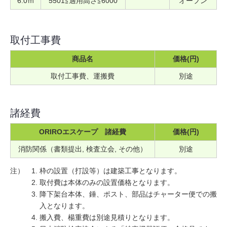
6.0ｍ
5501≦適用高さ≦6000
オープン
取付工事費
商品名
価格(円)
取付工事費、運搬費
別途
諸経費
ORIROエスケープ 諸経費
価格(円)
消防関係（書類提出, 検査立会, その他）
別途
注）
枠の設置（打設等）は建築工事となります。
取付費は本体のみの設置価格となります。
降下架台本体、錘、ポスト、部品はチャーター便での搬
入となります。
搬入費、楊重費は別途見積りとなります。