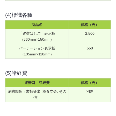
(4)標識各種
商品名
価格（円）
「避難はしご」表示板
2,500
(360mm×150mm)
パーテーション表示板
550
(195mm×118mm)
(5)諸経費
避難口 諸経費
価格（円）
消防関係（書類提出, 検査立会, その
別途
他）