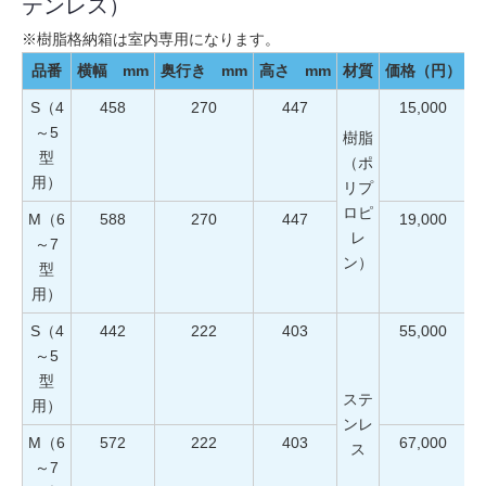
テンレス）
※樹脂格納箱は室内専用になります。
品番
横幅 mm
奥行き mm
高さ mm
材質
価格（円）
S（4
458
270
447
15,000
～5
樹脂
型
（ポ
用）
リプ
ロピ
M（6
588
270
447
19,000
レ
～7
ン）
型
用）
S（4
442
222
403
55,000
～5
型
ステ
用）
ンレ
M（6
572
222
403
67,000
ス
～7