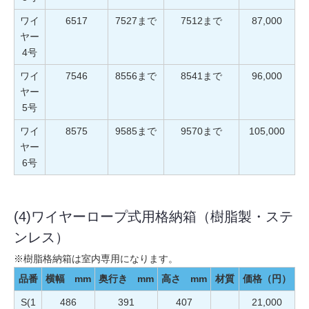
ワイ
6517
7527まで
7512まで
87,000
ヤー
4号
ワイ
7546
8556まで
8541まで
96,000
ヤー
5号
ワイ
8575
9585まで
9570まで
105,000
ヤー
6号
(4)ワイヤーロープ式用格納箱（樹脂製・ステ
ンレス）
※樹脂格納箱は室内専用になります。
品番
横幅 mm
奥行き mm
高さ mm
材質
価格（円）
S(1
486
391
407
21,000