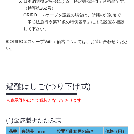
日本消防検定協会による「特定機器評価」合格品です。
（特評第262号）
ORIROエスケープを設置の場合は、所轄の消防署で
「消防法施行令第32条の特例基準」による設置を相談
して下さい。
※ORIROエスケープWith：価格については、お問い合わせくださ
い。
避難はしご(つり下げ式)
※表示価格は全て税抜となっております
(1)金属製折たたみ式
品番
有効長 mm
設置可能範囲の高さ
価格（円）