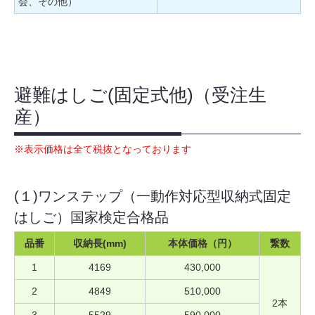
会、その他）
避難はしご(固定式他)（受注生
産）
※表示価格は全て税抜となっております
(１)ワンステップ（一動作対応型収納式固定
はしご）国家検定合格品
品番
収納長(mm)
本体価格（円）
繋数
1
4169
430,000
2
4849
510,000
2本
3
5529
590,000