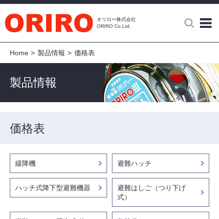
検索
オリロー株式会社
ORIRO Co.Ltd.
Home
製品情報
価格表
製品情報
価格表
緩降機
避難ハッチ
ハッチ式降下型避難機器
避難はしご（つり下げ
式）