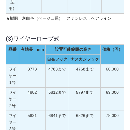
型
用）
★樹脂：灰白色（ベージュ系） ステンレス：ヘアライン
(3)ワイヤーロープ式
品番
有効長 mm
設置可能範囲の高さ
価格（円）
自在フック
ナスカンフック
ワイ
3773
4783まで
4768まで
60,000
ヤー
1号
ワイ
4802
5812まで
5797まで
69,000
ヤー
2号
ワイ
5831
6841まで
6826まで
78,000
ヤー
3号