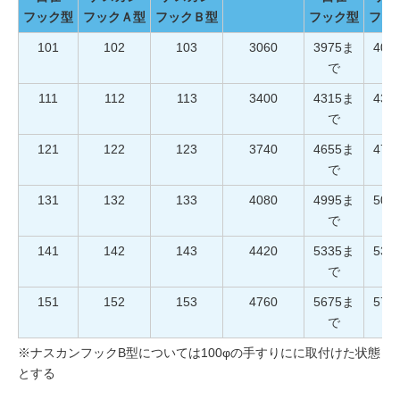
フック型
フックＡ型
フックＢ型
フック型
フッ
101
102
103
3060
3975ま
402
で
111
112
113
3400
4315ま
436
で
121
122
123
3740
4655ま
470
で
131
132
133
4080
4995ま
504
で
141
142
143
4420
5335ま
538
で
151
152
153
4760
5675ま
572
で
※ナスカンフックB型については100φの手すりにに取付けた状態
とする