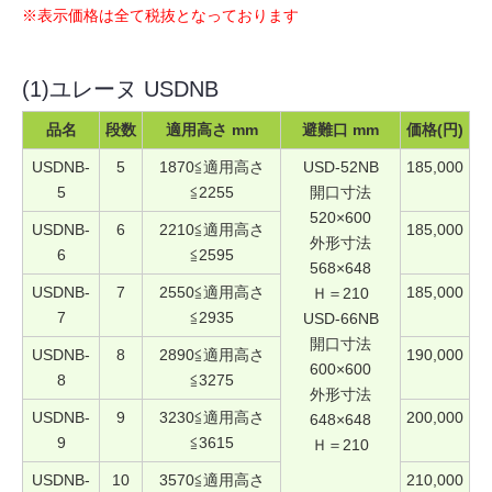
※表示価格は全て税抜となっております
(1)ユレーヌ USDNB
品名
段数
適用高さ mm
避難口 mm
価格(円)
USDNB-
5
1870≦適用高さ
USD-52NB
185,000
5
≦2255
開口寸法
520×600
USDNB-
6
2210≦適用高さ
185,000
外形寸法
6
≦2595
568×648
USDNB-
7
2550≦適用高さ
185,000
Ｈ＝210
7
≦2935
USD-66NB
開口寸法
USDNB-
8
2890≦適用高さ
190,000
600×600
8
≦3275
外形寸法
USDNB-
9
3230≦適用高さ
200,000
648×648
9
≦3615
Ｈ＝210
USDNB-
10
3570≦適用高さ
210,000