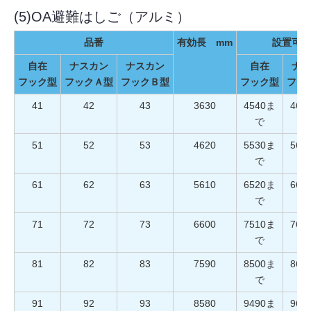
(5)OA避難はしご（アルミ）
品番
有効長 mm
設置可能
自在
ナスカン
ナスカン
自在
ナス
フック型
フックＡ型
フックＢ型
フック型
フッ
41
42
43
3630
4540ま
466
で
51
52
53
4620
5530ま
565
で
61
62
63
5610
6520ま
664
で
71
72
73
6600
7510ま
763
で
81
82
83
7590
8500ま
862
で
91
92
93
8580
9490ま
961