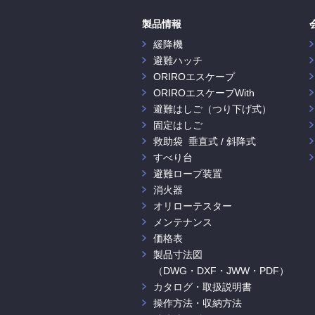
製品情報
緩降機
避難ハッチ
ORIROエスケープ
ORIROエスケープWith
避難はしご（つり下げ式）
固定はしご
救助袋 垂直式 / 斜降式
すべり台
避難ロープ装置
消火器
オリローテスター
メンテナンス
価格表
製品寸法図
（DWG・DXF・JWW・PDF）
カタログ・取扱説明書
操作方法・収納方法