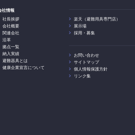
会社情報
社長挨拶
楽天（避難用具専門店）
会社概要
展示場
関連会社
採用・募集
沿革
拠点一覧
納入実績
お問い合わせ
避難器具とは
サイトマップ
健康企業宣言について
個人情報保護方針
リンク集