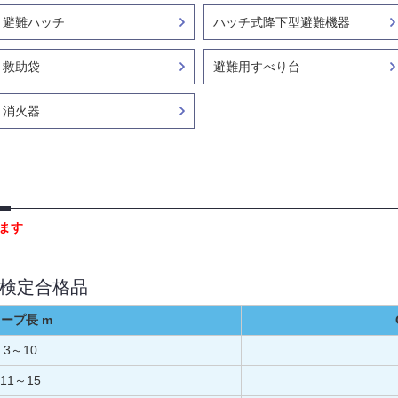
避難ハッチ
ハッチ式降下型避難機器
救助袋
避難用すべり台
消火器
ます
家検定合格品
ープ長 m
3～10
11～15