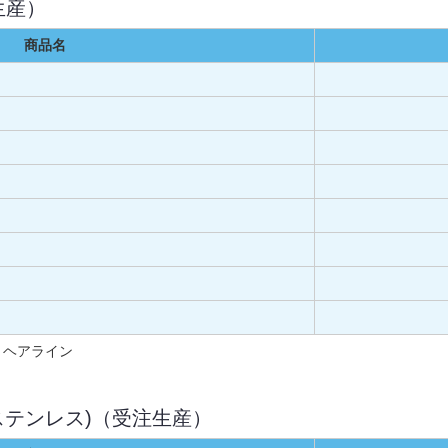
生産）
商品名
：ヘアライン
型(ステンレス)（受注生産）