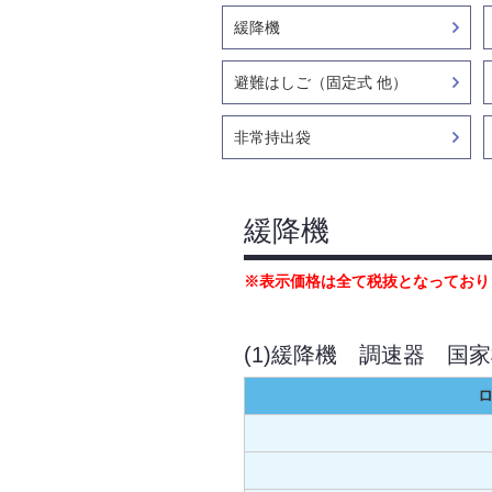
緩降機
避難はしご（固定式 他）
非常持出袋
緩降機
※表示価格は全て税抜となっており
(1)緩降機 調速器 国
ロ