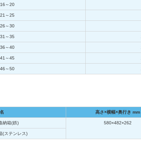
16～20
21～25
26～30
31～35
36～40
41～45
46～50
名
高さ×横幅×奥行き mm
納箱(鉄)
580×482×262
(ステンレス)