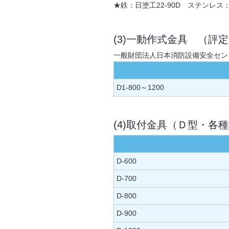
★鉄：日塗工22-90D ステンレス
(3)一動作式金具 （評
一般財団法人日本消防設備安全セン
D1-800～1200
(4)取付金具（Ｄ型・各
D-600
D-700
D-800
D-900